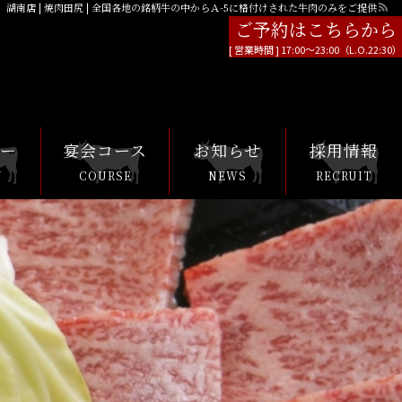
湖南店 | 焼肉田尻 | 全国各地の銘柄牛の中からＡ-5に格付けされた牛肉のみをご提供
ご予約はこちらから
ご予約はこちらから
[ 営業時間 ] 17:00～23:00（L.O.22:30）
[ 営業時間 ] 17:00～23:00（L.O.22:30）
ュー
宴会コース
お知らせ
採用情報
U
COURSE
NEWS
RECRUIT